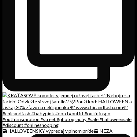
👻HALLOVEENSKY výpredaj v plnom príde👻 NEZA