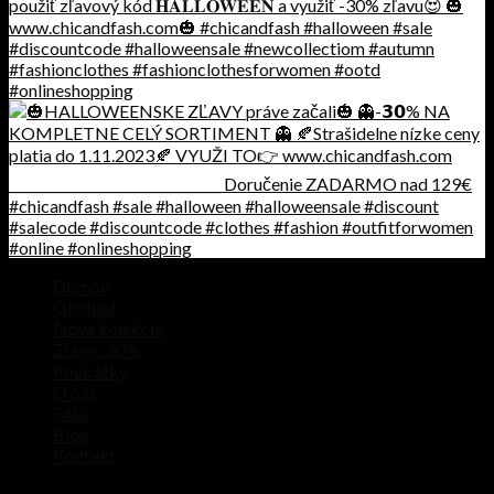
Domov
Hľadať:
Obchod
Nová kolekcia
Zľavy -30%
Poukážky
O nás
FAQ
Blog
Kontakt
© 2026 Chic And Fash I Made with love