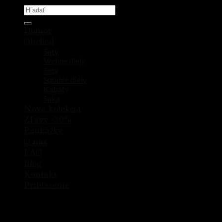
Domov
Obchod
Šaty
Vrchné diely
Sety
Spodné diely
Kabáty
Saká
Nová kolekcia
Zľavy -30%
Poukážky
O nás
FAQ
Blog
Kontakt
Prihlásenie
Prihlásenie