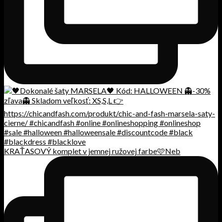
KRAŤASOVÝ komplet v jemnej ružovej farbe🩷Neb