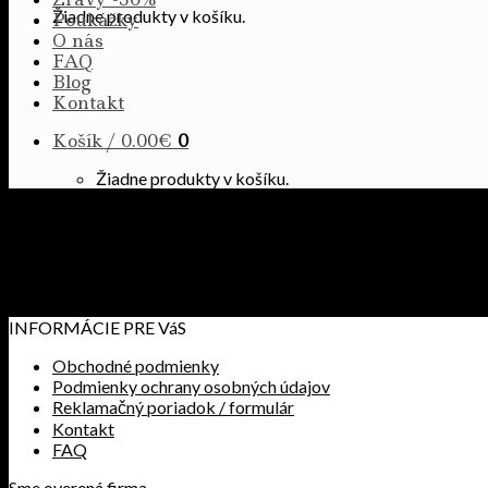
Žiadne produkty v košíku.
Poukážky
O nás
FAQ
Blog
Kontakt
Košík /
0.00
€
0
Žiadne produkty v košíku.
Môj zoznam obľúbených
Názov
Cena
Stav zásob
Žiadne produkty na zobrazenie
INFORMÁCIE PRE VáS
Obchodné podmienky
Podmienky ochrany osobných údajov
Reklamačný poriadok / formulár
Kontakt
FAQ
Sme overená firma