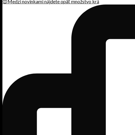
😍Medzi novinkami nájdete opäť množstvo krá