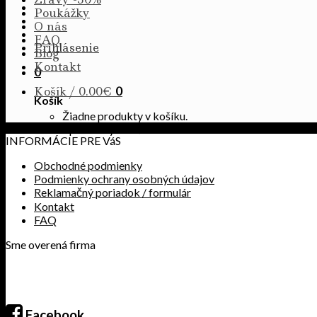
Poukážky
O nás
FAQ
Prihlásenie
Blog
Kontakt
0
Košík /
0.00
€
0
Košík
Žiadne produkty v košíku.
Žiadne produkty v košíku.
INFORMÁCIE PRE VáS
Obchodné podmienky
Podmienky ochrany osobných údajov
Reklamačný poriadok / formulár
Kontakt
FAQ
Sme overená firma
Facebook