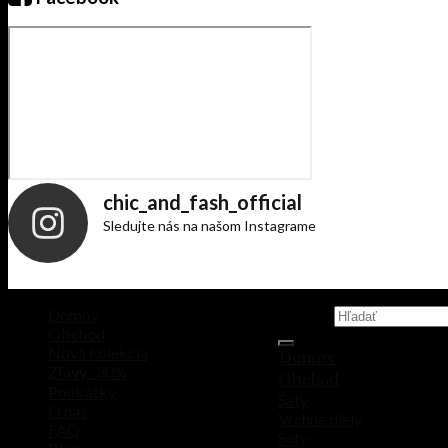
chic_and_fash_official
Sledujte nás na našom Instagrame
Domov
Hľadať:
Obchod
Nová kolekcia
Domov
Zľavy -30%
Obchod
Poukážky
Šaty
O nás
Vrchné diely
FAQ
Sety