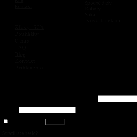
Blog
Spodné diely
Kontakt
Kabáty
Saká
© 2026 Chic And Fash I Made with love
Nová kolekcia
Zľavy -30%
Poukážky
O nás
FAQ
Blog
Kontakt
Prihlásenie
Prihlásenie
Používateľské meno alebo e-mailová adresa
*
Heslo
*
Zapamätať si ma
Prihlásiť
Stratili ste heslo?