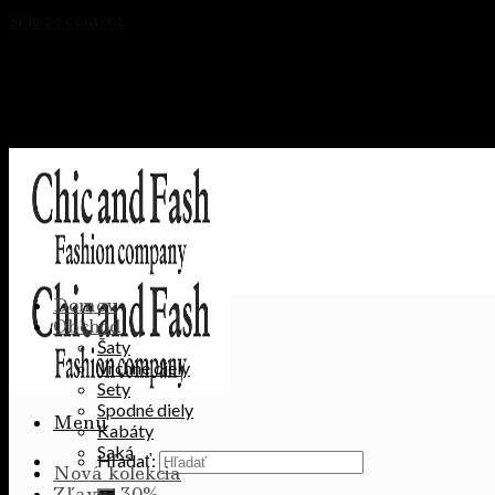
Skip to content
NEUSTÁLE PRINÁŠAME NOVÉ 
NEUSTÁLE PRINÁŠAME NOVÉ 
Domov
Obchod
Šaty
Vrchné diely
Sety
Spodné diely
Menu
Kabáty
Saká
Hľadať:
Nová kolekcia
Zľavy -30%